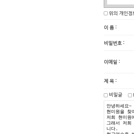
수집하는 
위의 개인정
① 성명
개인정보의
:
이 름
수집된 
:
비밀번호
:
이메일
:
제 목
비밀글