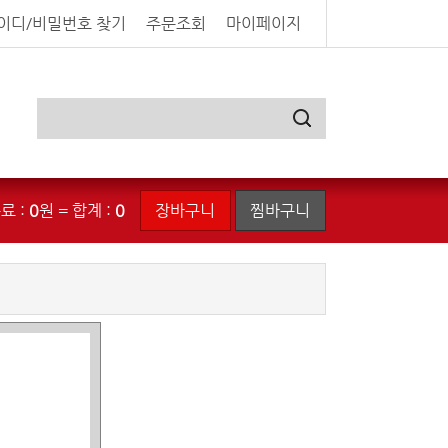
이디/비밀번호 찾기
주문조회
마이페이지
료 :
0
원 = 합계 :
0
장바구니
찜바구니