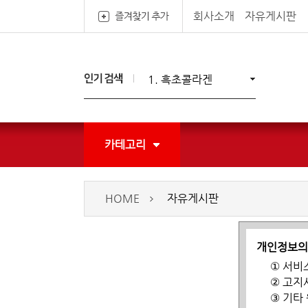
회사소개
자유게시판
1. 흑초콜라겐
2. 두해현미흑초
3. 매실흑초
4. 현미흑초
5. 현미유
카테고리
HOME
자유게시판
개인정보의
① 서비
② 고지
③ 기타