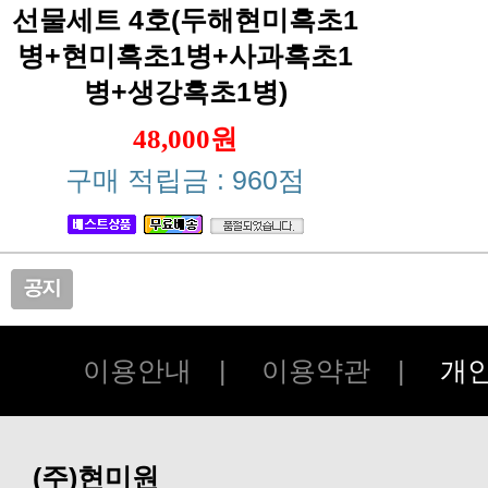
병+생강흑초1병)
48,000원
구매 적립금 : 960점
이용안내
|
이용약관
|
개
(주)현미원