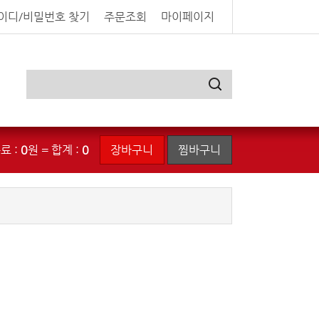
이디/비밀번호 찾기
주문조회
마이페이지
료 :
0
원 = 합계 :
0
장바구니
찜바구니