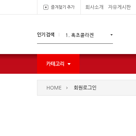
회사소개
자유게시판
1. 흑초콜라겐
2. 두해현미흑초
3. 매실흑초
4. 현미흑초
5. 현미유
카테고리
HOME
회원로그인