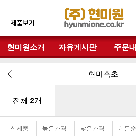
현미원소개
자유게시판
주문
현미흑초
전체
2
개
신제품
높은가격
낮은가격
이름