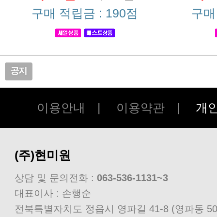
구매 적립금 : 190점
구매 
이용안내
|
이용약관
|
개
(주)현미원
상담 및 문의전화 :
063-536-1131~3
대표이사 : 손행순
전북특별자치도 정읍시 영파길 41-8 (영파동 50