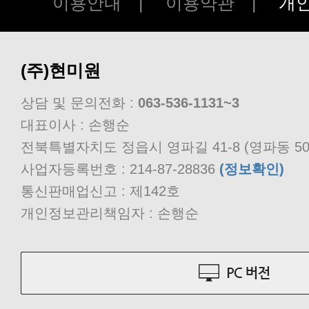
이용안내
|
이용약관
|
개
(주)현미원
상담 및 문의전화 :
063-536-1131~3
대표이사 : 손행순
전북특별자치도 정읍시 영파길 41-8 (영파동 50
사업자등록번호 : 214-87-28836
(정보확인)
통신판매업신고 : 제142호
개인정보관리책임자 : 손행순