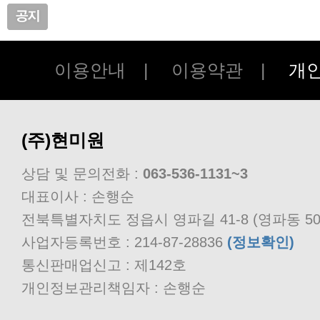
이용안내
|
이용약관
|
개
(주)현미원
상담 및 문의전화 :
063-536-1131~3
대표이사 : 손행순
전북특별자치도 정읍시 영파길 41-8 (영파동 50
사업자등록번호 : 214-87-28836
(정보확인)
통신판매업신고 : 제142호
개인정보관리책임자 : 손행순