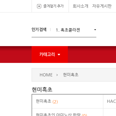
회사소개
자유게시판
1. 흑초콜라겐
2. 두해현미흑초
3. 매실흑초
4. 현미흑초
5. 현미유
카테고리
HOME
현미흑초
현미흑초
현미흑초
HA
(2)
현미흑초의 아미노산 함량
(0)