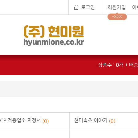
로그인
회원가입
아
+5,000
상품수 :
0
개 + 배송
CCP 적용업소 지정서
현미흑초 이야기
(0)
(0)