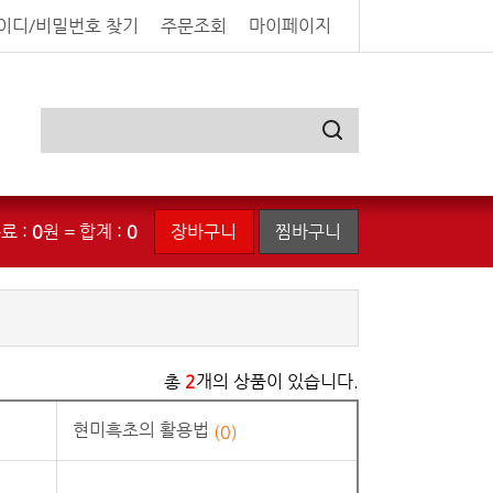
이디/비밀번호 찾기
주문조회
마이페이지
료 :
0
원 = 합계 :
0
장바구니
찜바구니
총
2
개의 상품이 있습니다.
현미흑초의 활용법
(0)