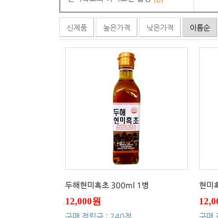
신제품
높은가격
낮은가격
이름순
두해현미흑초 300ml 1병
현미흑
12,000원
12,
구매 적립금 : 240점
구매 